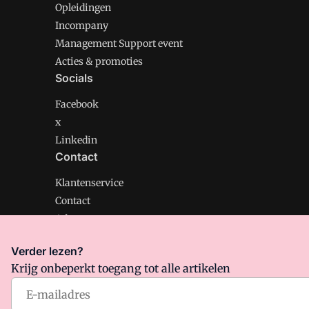
Opleidingen
Incompany
Management Support event
Acties & promoties
Socials
Facebook
x
Linkedin
Contact
Klantenservice
Contact
Adverteren
Verder lezen?
Krijg onbeperkt toegang tot alle artikelen
Management Support is onderdeel van VMN media. Lee
Algemene Voorwaarden
en
Privacy en Cookie beleid
|
Pr