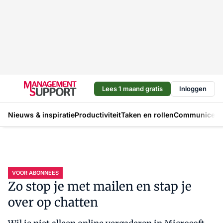
Lees 1 maand gratis
Inloggen
Nieuws & inspiratie
Productiviteit
Taken en rollen
Communicere
VOOR ABONNEES
Zo stop je met mailen en stap je
over op chatten