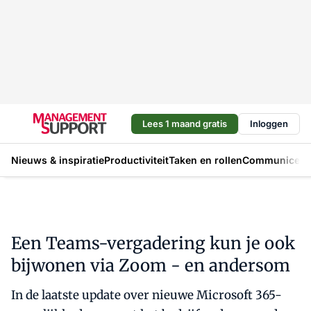
Lees 1 maand gratis
Inloggen
Nieuws & inspiratie
Productiviteit
Taken en rollen
Communicere
Een Teams-vergadering kun je ook
bijwonen via Zoom - en andersom
In de laatste update over nieuwe Microsoft 365-