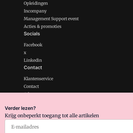
Opleidingen
Incompany
Management Support event
Acties & promoties
Socials
Facebook
x
Linkedin
Contact
Klantenservice
Contact
Adverteren
Verder lezen?
Krijg onbeperkt toegang tot alle artikelen
Management Support is onderdeel van VMN media. Lee
Algemene Voorwaarden
en
Privacy en Cookie beleid
|
Pr