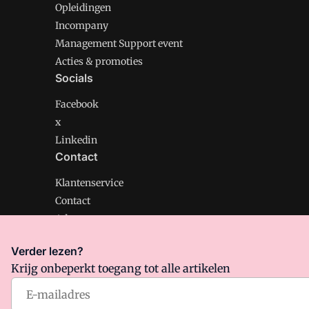
Opleidingen
Incompany
Management Support event
Acties & promoties
Socials
Facebook
x
Linkedin
Contact
Klantenservice
Contact
Adverteren
Verder lezen?
Krijg onbeperkt toegang tot alle artikelen
Management Support is onderdeel van VMN media. Lee
Algemene Voorwaarden
en
Privacy en Cookie beleid
|
Pr