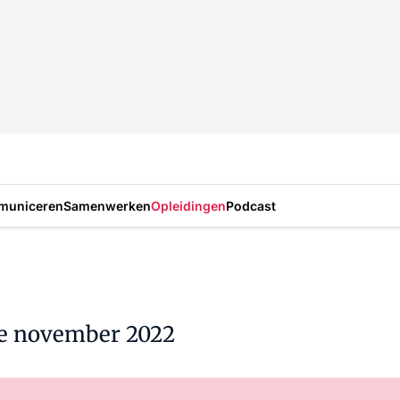
municeren
Samenwerken
Opleidingen
Podcast
e november 2022
Al abonnee?
Log hier in.