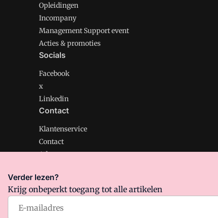
Opleidingen
Incompany
Management Support event
Acties & promoties
Socials
Facebook
x
Linkedin
Contact
Klantenservice
Contact
Adverteren
Verder lezen?
Krijg onbeperkt toegang tot alle artikelen
Management Support is onderdeel van VMN media. Lee
Algemene Voorwaarden
en
Privacy en Cookie beleid
|
Pr