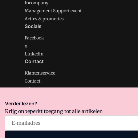
Incompany
Management Support event
Acties & promoties
Socials
Facebook
x
Linkedin
Contact
Klantenservice
Contact
Adverteren
Verder lezen?
Krijg onbeperkt toegang tot alle artikelen
Management Support is onderdeel van VMN media. Lee
Algemene Voorwaarden
en
Privacy en Cookie beleid
|
Pr