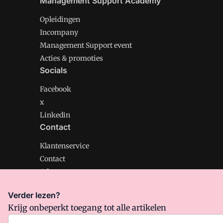
Management Support Academy
Opleidingen
Incompany
Management Support event
Acties & promoties
Socials
Facebook
x
Linkedin
Contact
Klantenservice
Contact
Adverteren
Verder lezen?
Krijg onbeperkt toegang tot alle artikelen
Management Support is onderdeel van VMN media. Lee