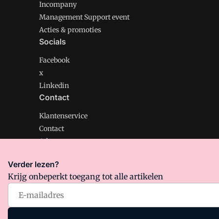
Incompany
Management Support event
Acties & promoties
Socials
Facebook
x
Linkedin
Contact
Klantenservice
Contact
Adverteren
Verder lezen?
Krijg onbeperkt toegang tot alle artikelen
Management Support is onderdeel van VMN media. Lee
Algemene Voorwaarden
en
Privacy en Cookie beleid
|
Pr