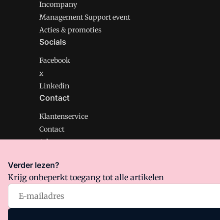
Incompany
Management Support event
Acties & promoties
Socials
Facebook
x
Linkedin
Contact
Klantenservice
Contact
Adverteren
Verder lezen?
Krijg onbeperkt toegang tot alle artikelen
Management Support is onderdeel van VMN media. Lee
Algemene Voorwaarden
en
Privacy en Cookie beleid
|
Pr