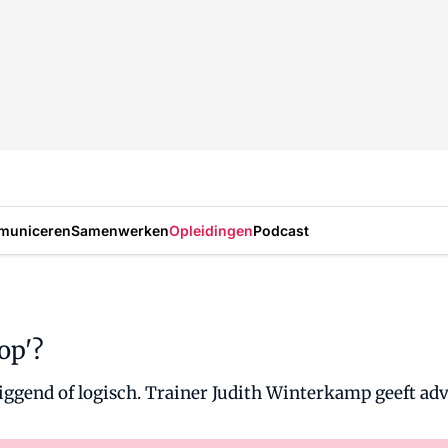
municeren
Samenwerken
Opleidingen
Podcast
 op'?
liggend of logisch. Trainer Judith Winterkamp geeft adv