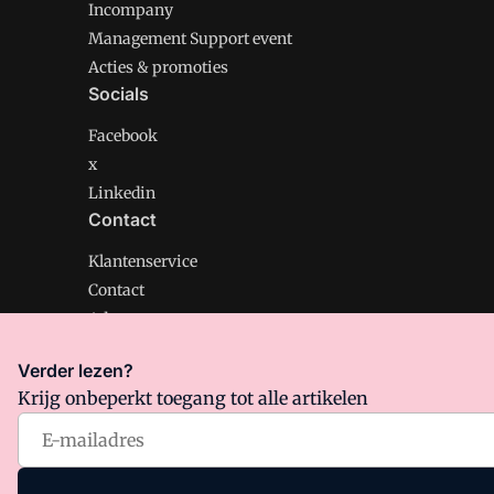
Incompany
Management Support event
Acties & promoties
Socials
Facebook
x
Linkedin
Contact
Klantenservice
Contact
Adverteren
Verder lezen?
Krijg onbeperkt toegang tot alle artikelen
Management Support is onderdeel van VMN media. Lee
Algemene Voorwaarden
en
Privacy en Cookie beleid
|
Pr