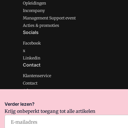
Opleidingen
Incompany
Management Support event
Acties & promoties
Socials
Facebook
x
Linkedin
Contact
Klantenservice
Contact
Adverteren
Verder lezen?
Krijg onbeperkt toegang tot alle artikelen
Management Support is onderdeel van VMN media. Lee
Algemene Voorwaarden
en
Privacy en Cookie beleid
|
Pr