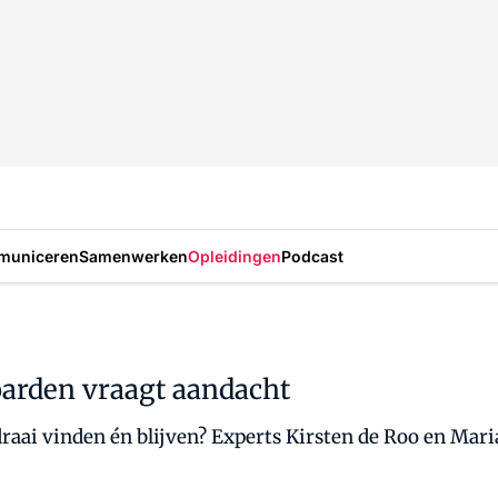
municeren
Samenwerken
Opleidingen
Podcast
oarden vraagt aandacht
draai vinden én blijven? Experts Kirsten de Roo en Mar