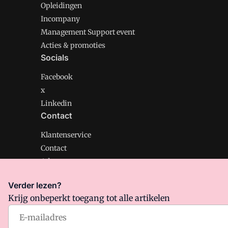
Opleidingen
Incompany
Management Support event
Acties & promoties
Socials
Facebook
x
Linkedin
Contact
Klantenservice
Contact
Adverteren
Verder lezen?
Krijg onbeperkt toegang tot alle artikelen
Management Support is onderdeel van VMN media. Lee
Algemene Voorwaarden
en
Privacy en Cookie beleid
|
Pr