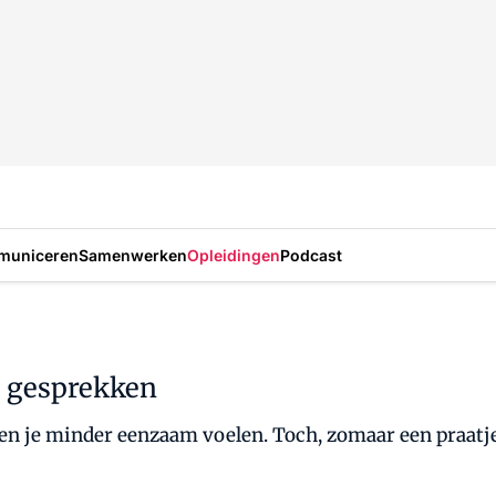
municeren
Samenwerken
Opleidingen
Podcast
e gesprekken
en je minder eenzaam voelen. Toch, zomaar een praatje a