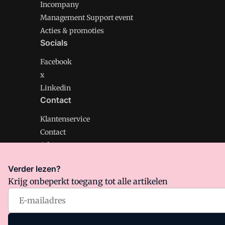
Incompany
Management Support event
Acties & promoties
Socials
Facebook
x
Linkedin
Contact
Klantenservice
Contact
Adverteren
Verder lezen?
Krijg onbeperkt toegang tot alle artikelen
Management Support is onderdeel van VMN media. Lee
Algemene Voorwaarden
en
Privacy en Cookie beleid
|
Pr