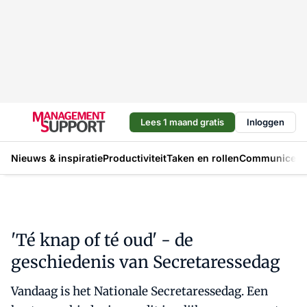
Lees 1 maand gratis
Inloggen
Nieuws & inspiratie
Productiviteit
Taken en rollen
Communicere
'Té knap of té oud' - de
geschiedenis van Secretaressedag
Vandaag is het Nationale Secretaressedag. Een