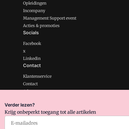
Opleidingen
Incompany
Management Support event
Acties & promoties
Socials
Facebook
x
Linkedin
Contact
Klantenservice
Contact
Adverteren
Verder lezen?
Krijg onbeperkt toegang tot alle artikelen
Management Support is onderdeel van VMN media. Lee
Algemene Voorwaarden
en
Privacy en Cookie beleid
|
Pr