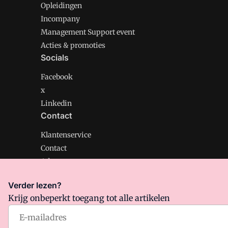
Opleidingen
Incompany
Management Support event
Acties & promoties
Socials
Facebook
x
Linkedin
Contact
Klantenservice
Contact
Adverteren
Verder lezen?
Krijg onbeperkt toegang tot alle artikelen
Management Support is onderdeel van VMN media. Lee
Algemene Voorwaarden
en
Privacy en Cookie beleid
|
Pr