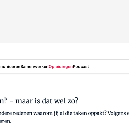
municeren
Samenwerken
Opleidingen
Podcast
en!' - maar is dat wel zo?
 er andere redenen waarom jij al die taken oppakt? Volge
eren.