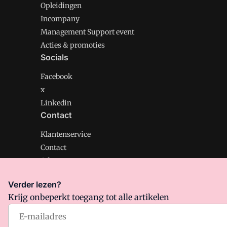
Opleidingen
Incompany
Management Support event
Acties & promoties
Socials
Facebook
x
Linkedin
Contact
Klantenservice
Contact
Adverteren
Verder lezen?
Krijg onbeperkt toegang tot alle artikelen
Management Support is onderdeel van VMN media. Lee
Algemene Voorwaarden
en
Privacy en Cookie beleid
|
Pr