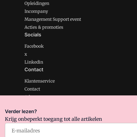
Opleidingen
Incompany
Management Support event
Acties & promoties
Socials
Facebook
x
Linkedin
Contact
Klantenservice
Contact
Adverteren
Verder lezen?
Krijg onbeperkt toegang tot alle artikelen
Management Support is onderdeel van VMN media. Lee
Algemene Voorwaarden
en
Privacy en Cookie beleid
|
Pr