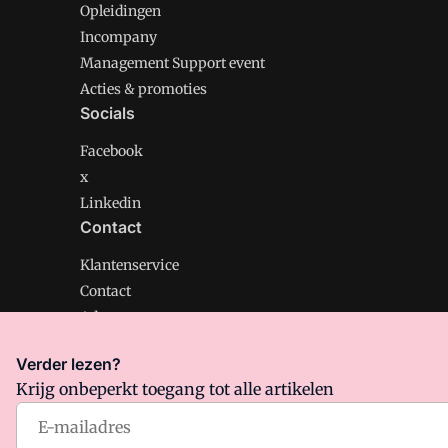
Opleidingen
Incompany
Management Support event
Acties & promoties
Socials
Facebook
x
Linkedin
Contact
Klantenservice
Contact
Adverteren
Verder lezen?
Krijg onbeperkt toegang tot alle artikelen
Management Support is onderdeel van VMN media. Lee
Algemene Voorwaarden
en
Privacy en Cookie beleid
|
Pr