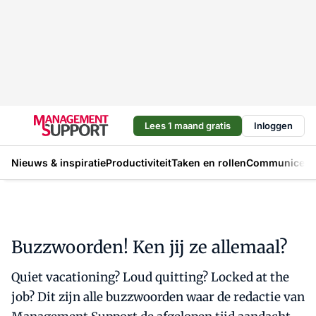
Lees 1 maand gratis
Inloggen
Nieuws & inspiratie
Productiviteit
Taken en rollen
Communicere
Buzzwoorden! Ken jij ze allemaal?
Quiet vacationing? Loud quitting? Locked at the
job? Dit zijn alle buzzwoorden waar de redactie van