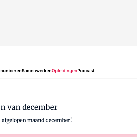
municeren
Samenwerken
Opleidingen
Podcast
len van december
an afgelopen maand december!