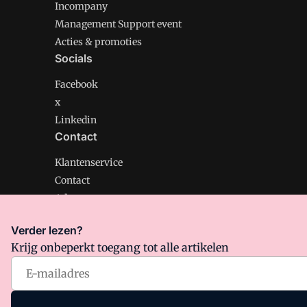
Incompany
Management Support event
Acties & promoties
Socials
Facebook
x
Linkedin
Contact
Klantenservice
Contact
Adverteren
Verder lezen?
Krijg onbeperkt toegang tot alle artikelen
Management Support is onderdeel van VMN media. Lee
Algemene Voorwaarden
en
Privacy en Cookie beleid
|
Pr