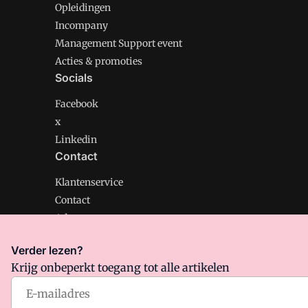
Opleidingen
Incompany
Management Support event
Acties & promoties
Socials
Facebook
x
Linkedin
Contact
Klantenservice
Contact
Adverteren
Verder lezen?
Krijg onbeperkt toegang tot alle artikelen
Management Support is onderdeel van VMN media. Lee
Algemene Voorwaarden
en
Privacy en Cookie beleid
|
Pr