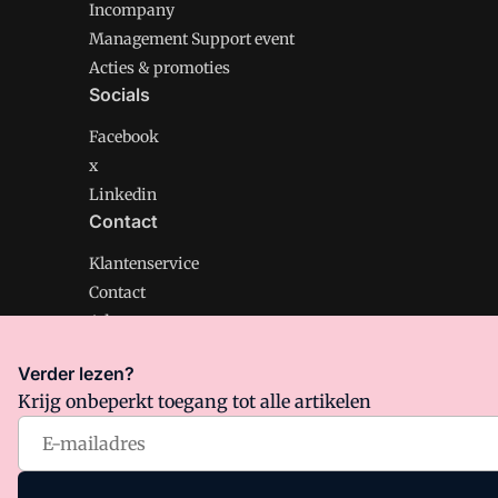
Incompany
Management Support event
Acties & promoties
Socials
Facebook
x
Linkedin
Contact
Klantenservice
Contact
Adverteren
Verder lezen?
Krijg onbeperkt toegang tot alle artikelen
Management Support is onderdeel van VMN media. Lee
Algemene Voorwaarden
en
Privacy en Cookie beleid
|
Pr