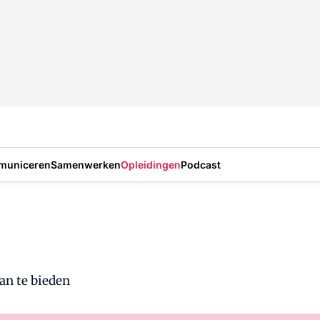
municeren
Samenwerken
Opleidingen
Podcast
an te bieden