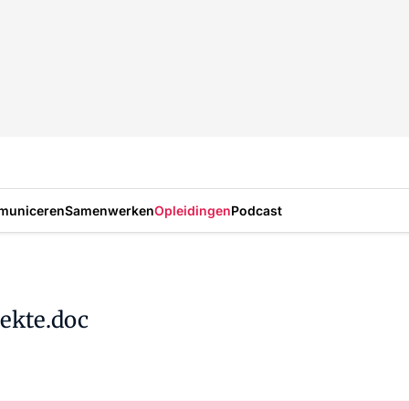
municeren
Samenwerken
Opleidingen
Podcast
iekte.doc