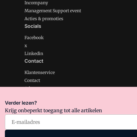
Incompany
Management Support event
Acties & promoties
Socials
Facebook
x
Linkedin
Contact
Klantenservice
Contact
Adverteren
Verder lezen?
Krijg onbeperkt toegang tot alle artikelen
Management Support is onderdeel van VMN media. Lee
Algemene Voorwaarden
en
Privacy en Cookie beleid
|
Pr