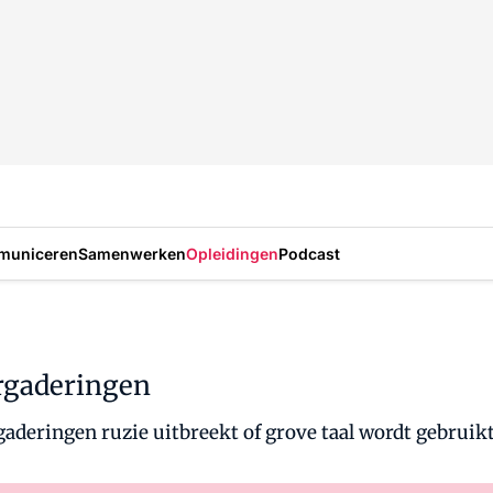
municeren
Samenwerken
Opleidingen
Podcast
ergaderingen
ergaderingen ruzie uitbreekt of grove taal wordt gebruik