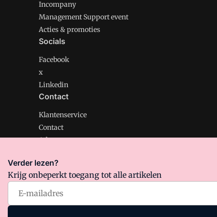
Incompany
Management Support event
Acties & promoties
Socials
Facebook
x
Linkedin
Contact
Klantenservice
Contact
Adverteren
Verder lezen?
Krijg onbeperkt toegang tot alle artikelen
Management Support is onderdeel van VMN media. Lee
Algemene Voorwaarden
en
Privacy en Cookie beleid
|
Pr