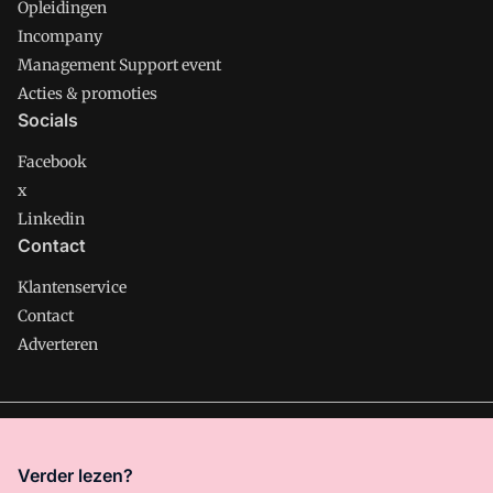
Opleidingen
Incompany
Management Support event
Acties & promoties
Socials
Facebook
x
Linkedin
Contact
Klantenservice
Contact
Adverteren
Management Support is onderdeel van VMN media. Lees in
ons manifest
waar VMN media voor staat. Op gebruik van
Verder lezen?