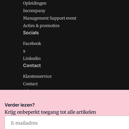
Opleidingen
Incompany
Management Support event
Acties & promoties
Socials
Facebook
x
Linkedin
Contact
Klantenservice
Contact
Adverteren
Verder lezen?
Krijg onbeperkt toegang tot alle artikelen
Management Support is onderdeel van VMN media. Lee
Algemene Voorwaarden
en
Privacy en Cookie beleid
|
Pr