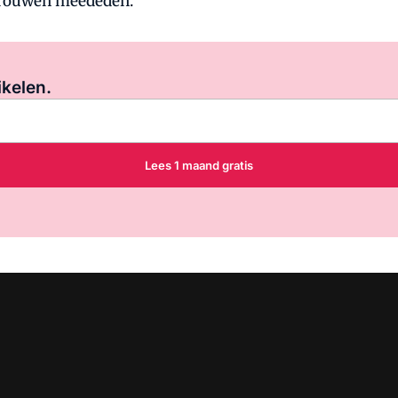
vrouwen meededen.
Log in
om dit artikel te lezen.
ikelen.
Lees 1 maand gratis