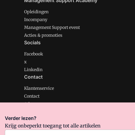
Management Support Academy
Opleidingen
Incompany
Management Support event
Acties & promoties
Socials
Facebook
x
Linkedin
Contact
Klantenservice
Contact
Adverteren
Verder lezen?
Krijg onbeperkt toegang tot alle artikelen
Management Support is onderdeel van VMN media. Lee