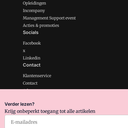
Opleidingen
Incompany
Management Support event
Acties & promoties
Socials
Facebook
x
Linkedin
Contact
Klantenservice
Contact
Adverteren
Verder lezen?
Krijg onbeperkt toegang tot alle artikelen
Management Support is onderdeel van VMN media. Lee
Algemene Voorwaarden
en
Privacy en Cookie beleid
|
Pr