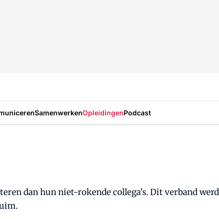
municeren
Samenwerken
Opleidingen
Podcast
teren dan hun niet-rokende collega's. Dit verband werd
zuim.