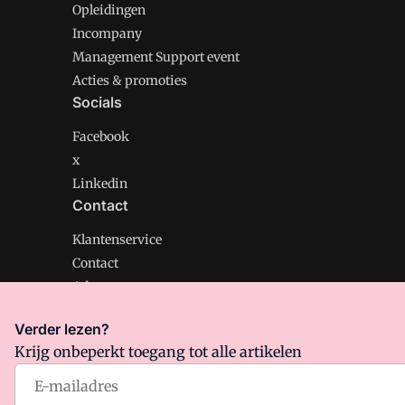
Opleidingen
Incompany
Management Support event
Acties & promoties
Socials
Facebook
x
Linkedin
Contact
Klantenservice
Contact
Adverteren
Verder lezen?
Krijg onbeperkt toegang tot alle artikelen
Management Support is onderdeel van VMN media. Lee
Algemene Voorwaarden
en
Privacy en Cookie beleid
|
Pr