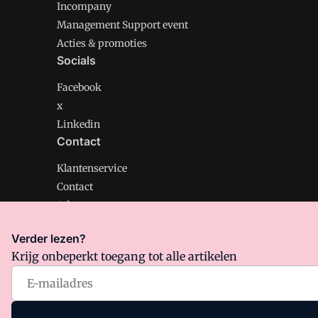
Incompany
Management Support event
Acties & promoties
Socials
Facebook
x
Linkedin
Contact
Klantenservice
Contact
Adverteren
Verder lezen?
Krijg onbeperkt toegang tot alle artikelen
Management Support is onderdeel van VMN media. Lee
Algemene Voorwaarden
en
Privacy en Cookie beleid
|
Pr