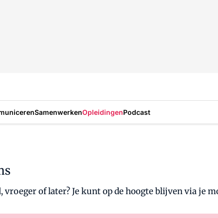
municeren
Samenwerken
Opleidingen
Podcast
ms
d, vroeger of later? Je kunt op de hoogte blijven via je m