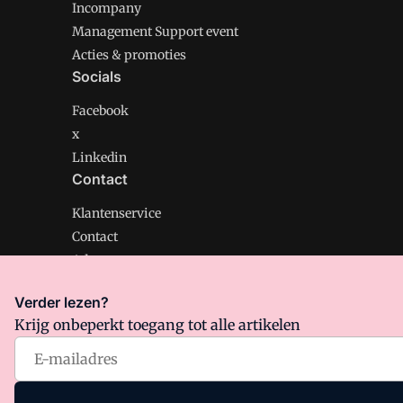
Incompany
Management Support event
Acties & promoties
Socials
Facebook
x
Linkedin
Contact
Klantenservice
Contact
Adverteren
Verder lezen?
Krijg onbeperkt toegang tot alle artikelen
Management Support is onderdeel van VMN media. Lee
Algemene Voorwaarden
en
Privacy en Cookie beleid
|
Pr