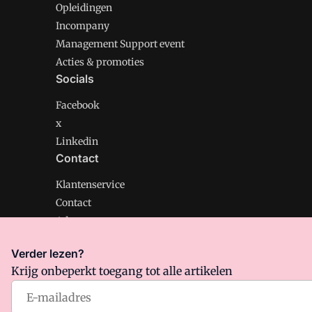
Opleidingen
Incompany
Management Support event
Acties & promoties
Socials
Facebook
x
Linkedin
Contact
Klantenservice
Contact
Adverteren
Verder lezen?
Krijg onbeperkt toegang tot alle artikelen
Management Support is onderdeel van VMN media. Lee
Algemene Voorwaarden
en
Privacy en Cookie beleid
|
Pr