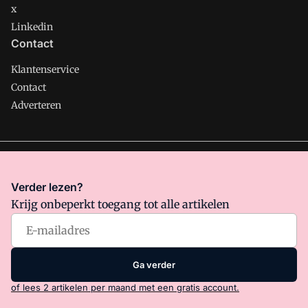
x
Linkedin
Contact
Klantenservice
Contact
Adverteren
Management Support is onderdeel van VMN media. Lees in
ons manifest
waar VMN media voor staat. Op gebruik van
Verder lezen?
deze site zijn de volgende regelingen van toepassing:
Krijg onbeperkt toegang tot alle artikelen
Algemene Voorwaarden
en
Privacy en Cookie beleid
|
Privacy
instellingen
Ga verder
of lees 2 artikelen per maand met een gratis account.