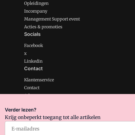
Opleidingen
Incompany
Management Support event
Acties & promoties
Socials
Facebook
x
Linkedin
Contact
Klantenservice
Contact
Adverteren
Verder lezen?
Krijg onbeperkt toegang tot alle artikelen
Management Support is onderdeel van VMN media. Lee
Algemene Voorwaarden
en
Privacy en Cookie beleid
|
Pr