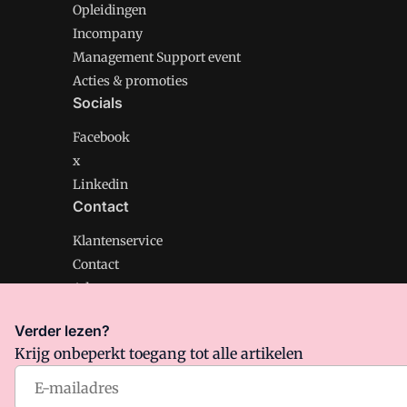
Opleidingen
Incompany
Management Support event
Acties & promoties
Socials
Facebook
x
Linkedin
Contact
Klantenservice
Contact
Adverteren
Verder lezen?
Krijg onbeperkt toegang tot alle artikelen
Management Support is onderdeel van VMN media. Lee
Algemene Voorwaarden
en
Privacy en Cookie beleid
|
Pr