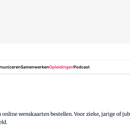
municeren
Samenwerken
Opleidingen
Podcast
nline wenskaarten bestellen. Voor zieke, jarige of jub
ld.