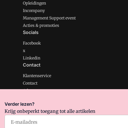
Opleidingen
Incompany
Management Support event
Acties & promoties
Socials
Facebook
x
Linkedin
Contact
Klantenservice
Contact
Adverteren
Verder lezen?
Krijg onbeperkt toegang tot alle artikelen
Management Support is onderdeel van VMN media. Lee
Algemene Voorwaarden
en
Privacy en Cookie beleid
|
Pr