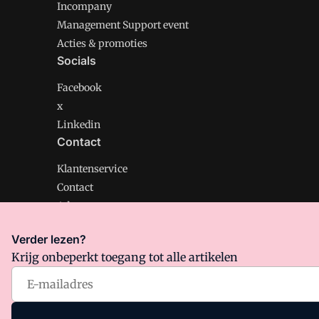
Incompany
Management Support event
Acties & promoties
Socials
Facebook
x
Linkedin
Contact
Klantenservice
Contact
Adverteren
Verder lezen?
Krijg onbeperkt toegang tot alle artikelen
Management Support is onderdeel van VMN media. Lee
Algemene Voorwaarden
en
Privacy en Cookie beleid
|
Pr