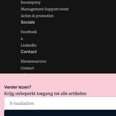
Incompany
Management Support event
Acties & promoties
Socials
Facebook
x
Linkedin
Contact
Klantenservice
Contact
Adverteren
Verder lezen?
Krijg onbeperkt toegang tot alle artikelen
Management Support is onderdeel van VMN media. Lee
Algemene Voorwaarden
en
Privacy en Cookie beleid
|
Pr