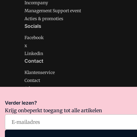
Incompany
Management Support event
Acties & promoties
Socials
Facebook
x
Linkedin
Contact
Klantenservice
Contact
Adverteren
Verder lezen?
Krijg onbeperkt toegang tot alle artikelen
Management Support is onderdeel van VMN media. Lee
Algemene Voorwaarden
en
Privacy en Cookie beleid
|
Pr