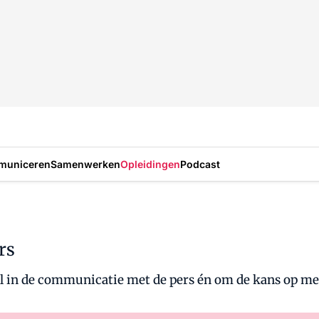
municeren
Samenwerken
Opleidingen
Podcast
rs
rol in de communicatie met de pers én om de kans op m