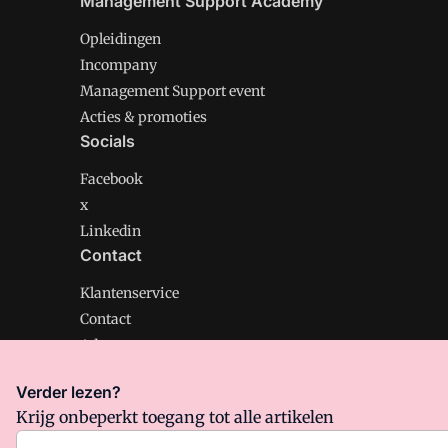
Management Support Academy
Opleidingen
Incompany
Management Support event
Acties & promoties
Socials
Facebook
x
Linkedin
Contact
Klantenservice
Contact
Adverteren
Verder lezen?
Krijg onbeperkt toegang tot alle artikelen
Management Support is onderdeel van VMN media. Lee