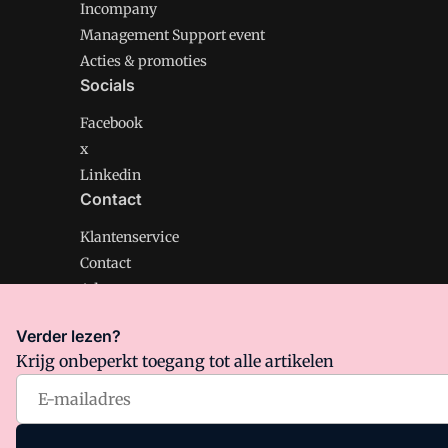
Incompany
Management Support event
Acties & promoties
Socials
Facebook
x
Linkedin
Contact
Klantenservice
Contact
Adverteren
Verder lezen?
Krijg onbeperkt toegang tot alle artikelen
Management Support is onderdeel van VMN media. Lee
Algemene Voorwaarden
en
Privacy en Cookie beleid
|
Pr