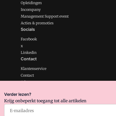
Opleidingen
Incompany
Management Support event
Acties & promoties
Socials
Facebook
x
Linkedin
Contact
Klantenservice
Contact
Adverteren
Verder lezen?
Krijg onbeperkt toegang tot alle artikelen
Management Support is onderdeel van VMN media. Lee
Algemene Voorwaarden
en
Privacy en Cookie beleid
|
Pr