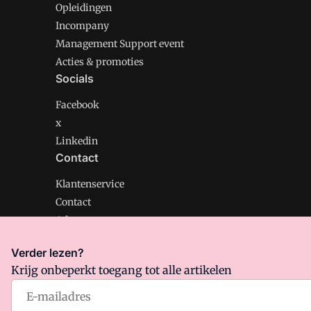
Opleidingen
Incompany
Management Support event
Acties & promoties
Socials
Facebook
x
Linkedin
Contact
Klantenservice
Contact
Adverteren
Verder lezen?
Krijg onbeperkt toegang tot alle artikelen
Management Support is onderdeel van VMN media. Lee
Algemene Voorwaarden
en
Privacy en Cookie beleid
|
Pr