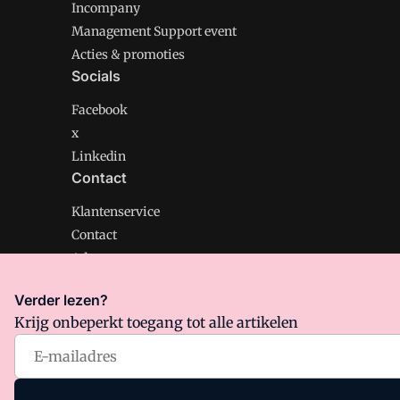
Incompany
Management Support event
Acties & promoties
Socials
Facebook
x
Linkedin
Contact
Klantenservice
Contact
Adverteren
Verder lezen?
Krijg onbeperkt toegang tot alle artikelen
Management Support is onderdeel van VMN media. Lee
Algemene Voorwaarden
en
Privacy en Cookie beleid
|
Pr