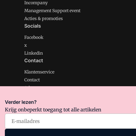
Incompany
Management Support event
Acties & promoties
Socials
Facebook
x
Linkedin
Contact
Klantenservice
Contact
Adverteren
Verder lezen?
Krijg onbeperkt toegang tot alle artikelen
Management Support is onderdeel van VMN media. Lee
Algemene Voorwaarden
en
Privacy en Cookie beleid
|
Pr