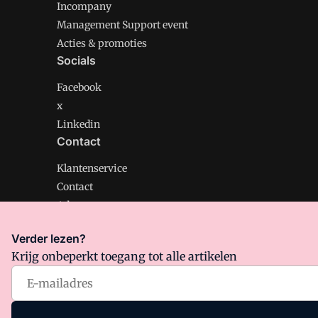
Incompany
Management Support event
Acties & promoties
Socials
Facebook
x
Linkedin
Contact
Klantenservice
Contact
Adverteren
Verder lezen?
Krijg onbeperkt toegang tot alle artikelen
Management Support is onderdeel van VMN media. Lee
Algemene Voorwaarden
en
Privacy en Cookie beleid
|
Pr