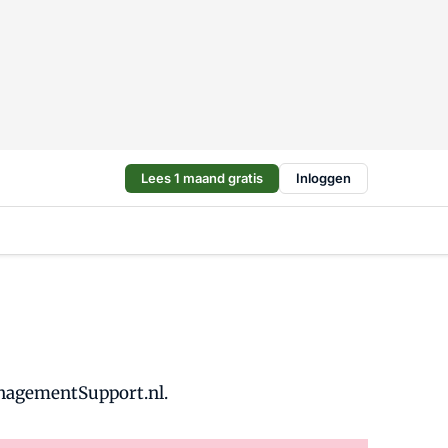
Lees 1 maand gratis
Inloggen
anagementSupport.nl.