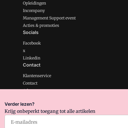
Opleidingen
Incompany
Management Support event
Acties & promoties
Socials
Facebook
x
Linkedin
Contact
Klantenservice
Contact
Adverteren
Verder lezen?
Krijg onbeperkt toegang tot alle artikelen
Management Support is onderdeel van VMN media. Lee
Algemene Voorwaarden
en
Privacy en Cookie beleid
|
Pr